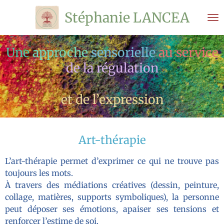
Passer
Stéphanie LANCEA
au
contenu
principal
Une
approche
sensorielle
au service
de la régulation
et de l’expression
Art-thérapie
L’art-thérapie permet d’exprimer ce qui ne trouve pas
toujours les mots.
À travers des médiations créatives (dessin, peinture,
collage, matières, supports symboliques), la personne
peut déposer ses émotions, apaiser ses tensions et
renforcer l’estime de soi.